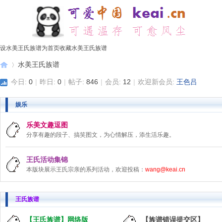
设水美王氏族谱为首页
收藏水美王氏族谱
水美王氏族谱
今日:
0
|
昨日:
0
|
帖子:
846
|
会员:
12
|
欢迎新会员:
王色吕
娱乐
水
»
乐美文趣逗图
分享有趣的段子、搞笑图文，为心情解压，添生活乐趣。
王氏活动集锦
本版块展示王氏宗亲的系列活动，欢迎投稿：
wang@keai.cn
王氏族谱
美
【王氏族谱】网络版
【族谱错误提交区】