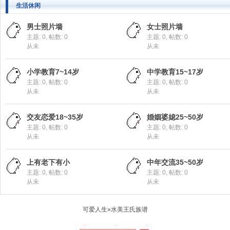
生活休闲
男士照片墙
女士照片墙
主题: 0
,
帖数: 0
主题: 0
,
帖数: 0
从未
从未
族
小学教育7~14岁
中学教育15~17岁
主题: 0
,
帖数: 0
主题: 0
,
帖数: 0
从未
从未
交友恋爱18~35岁
婚姻婆媳25~50岁
主题: 0
,
帖数: 0
主题: 0
,
帖数: 0
从未
从未
上有老下有小
中年交流35~50岁
谱
主题: 0
,
帖数: 0
主题: 0
,
帖数: 0
从未
从未
可爱人生
»
水美王氏族谱