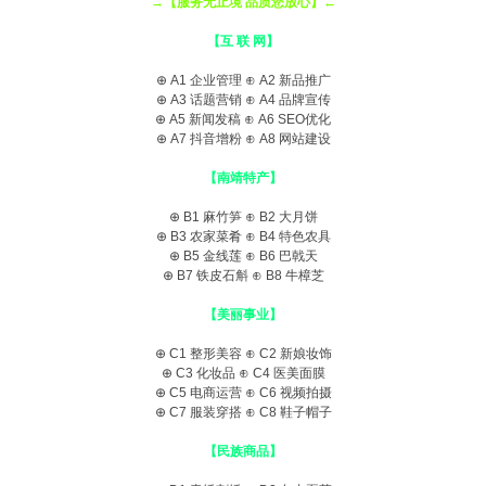
→【服务无止境 品质您放心】←
【互 联 网】
⊕ A1
企业管理
⊕ A2
新品推广
⊕ A3
话题营销
⊕ A4
品牌宣传
⊕ A5
新闻发稿
⊕ A6
SEO优化
⊕ A7
抖音增粉
⊕ A8
网站建设
【南靖特产】
⊕ B1
麻竹笋
⊕ B2
大月饼
⊕ B3
农家菜肴
⊕ B4
特色农具
⊕ B5
金线莲
⊕ B6
巴戟天
⊕ B7
铁皮石斛
⊕ B8
牛樟芝
【美丽事业】
⊕ C1
整形美容
⊕ C2
新娘妆饰
⊕ C3
化妆品
⊕ C4
医美面膜
⊕ C5
电商运营
⊕ C6
视频拍摄
⊕ C7
服装穿搭
⊕ C8
鞋子帽子
【民族商品】