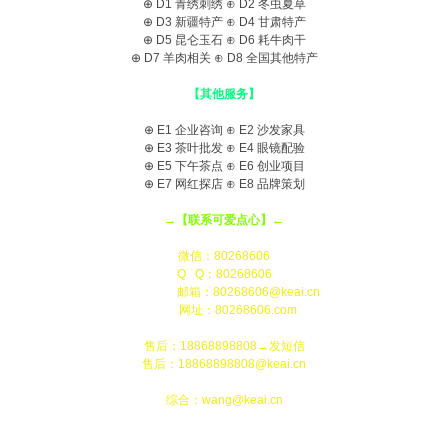
⊕ D1
青绣刺绣
⊕ D2
冬虫夏草
⊕ D3
新疆特产
⊕ D4
甘肃特产
⊕ D5
昆仑玉石
⊕ D6
耗牛肉干
⊕ D7
羊肉相关
⊕ D8
全国其他特产
【其他服务】
⊕ E1
企业咨询
⊕ E2
沙发家具
⊕ E3
茶叶批发
⊕ E4
眼镜配验
⊕ E5
下午茶点
⊕ E6
创业项目
⊕ E7
网红探店
⊕ E8
品牌策划
→【联系可爱点心】←
微信：80268606
Q Q：80268606
邮箱：80268606@keai.cn
网址：80268606.com
售后：18868898808→发短信
售后：18868898808@keai.cn
综合：wang@keai.cn
点击底部“品质商城”关闭