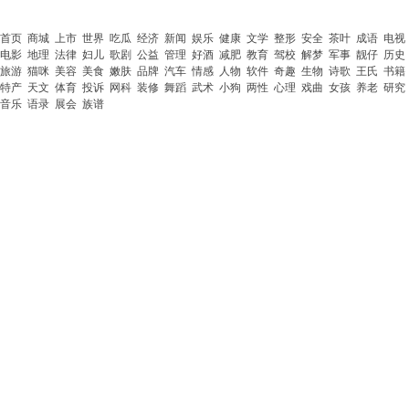
首页
商城
上市
世界
吃瓜
经济
新闻
娱乐
健康
文学
整形
安全
茶叶
成语
电视
电影
地理
法律
妇儿
歌剧
公益
管理
好酒
减肥
教育
驾校
解梦
军事
靓仔
历史
旅游
猫咪
美容
美食
嫩肤
品牌
汽车
情感
人物
软件
奇趣
生物
诗歌
王氏
书籍
特产
天文
体育
投诉
网科
装修
舞蹈
武术
小狗
两性
心理
戏曲
女孩
养老
研究
音乐
语录
展会
族谱
点击底部“信息中心”关闭