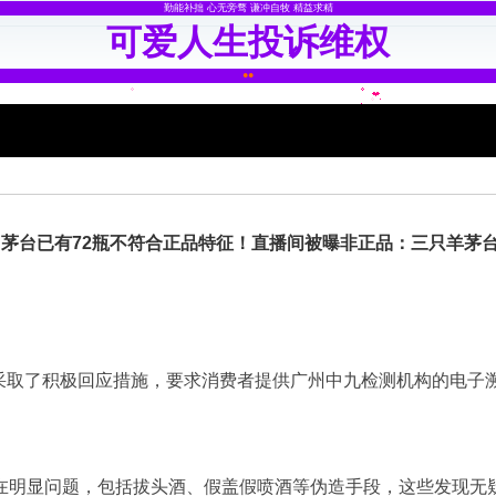
勤能补拙 心无旁骛 谦冲自牧 精益求精
可爱人生投诉维权
●
●
茅台已有72瓶不符合正品特征！直播间被曝非正品：三只羊茅
采取了积极回应措施，要求消费者提供广州中九检测机构的电子
存在明显问题，包括拔头酒、假盖假喷酒等伪造手段，这些发现无