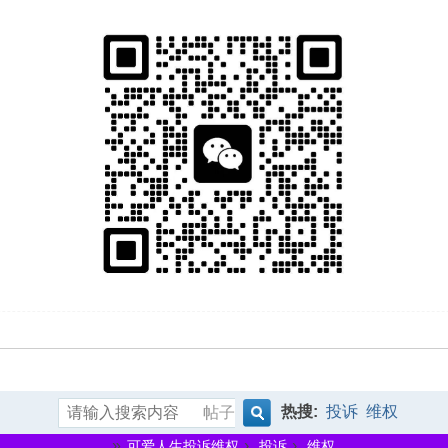
热搜:
投诉
维权
帖子
搜
»
›
›
可爱人生投诉维权
投诉
维权