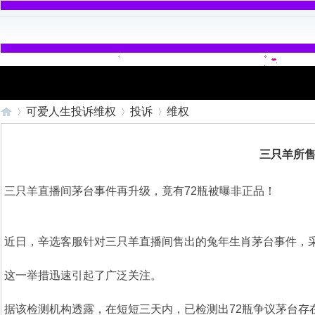
可爱人生投诉维权
投诉
维权
三只羊所售
可
»
›
›
三只羊直播间茅台事件再升级，竟有72瓶被曝非正品！
近日，辛选客服针对三只羊直播间售出的兔年生肖茅台事件，
这一举措迅速引起了广泛关注。
据该检测机构透露，在短短三天内，已检测出72瓶争议茅台
爱