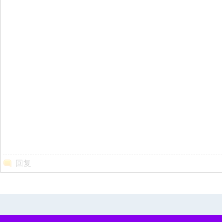
投
回复
诉